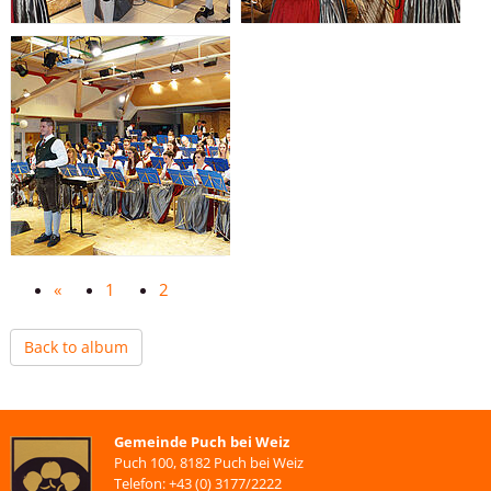
«
1
2
Back to album
Gemeinde Puch bei Weiz
Puch 100, 8182 Puch bei Weiz
Telefon: +43 (0) 3177/2222