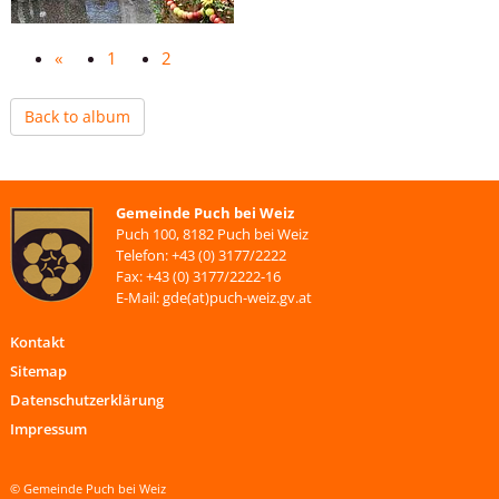
«
1
2
Back to album
Gemeinde Puch bei Weiz
Puch 100, 8182 Puch bei Weiz
Telefon: +43 (0) 3177/2222
Fax: +43 (0) 3177/2222-16
E-Mail: gde(at)puch-weiz.gv.at
Kontakt
Sitemap
Datenschutzerklärung
Impressum
© Gemeinde Puch bei Weiz