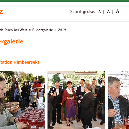
z
A
Schriftgröße:
A
A
e Puch bei Weiz
Bildergalerie
2019
ergalerie
tation Himbeersekt