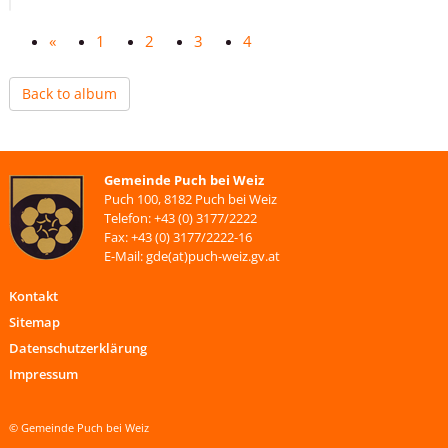
«
1
2
3
4
Back to album
Gemeinde Puch bei Weiz
Puch 100, 8182 Puch bei Weiz
Telefon: +43 (0) 3177/2222
Fax: +43 (0) 3177/2222-16
E-Mail: gde(at)puch-weiz.gv.at
Kontakt
Sitemap
Datenschutzerklärung
Impressum
© Gemeinde Puch bei Weiz