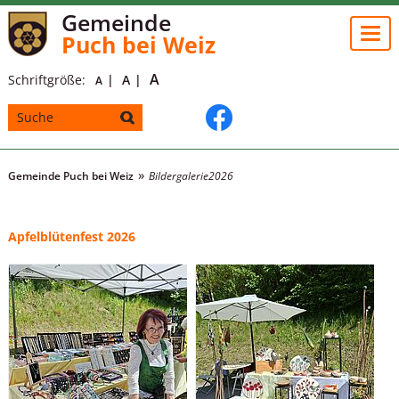
Gemeinde
Togg
Puch bei Weiz
navi
A
Schriftgröße:
A
A
Gemeinde Puch bei Weiz
Bildergalerie
2026
Apfelblütenfest 2026