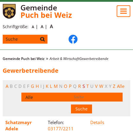
Gemeinde
Togg
Puch bei Weiz
navi
A
Schriftgröße:
A
A
Gemeinde Puch bei Weiz
Arbeit & Wirtschaft
Gewerbetreibende
Gewerbetreibende
A
B
C
D
E
F
G
H
I
J
K
L
M
N
O
P
Q
R
S
T
U
V
W
X
Y
Z
Alle
Schatzmayr
Telefon:
Details
Adele
03177/2211