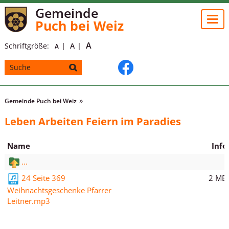
Gemeinde
Togg
Puch bei Weiz
navi
A
Schriftgröße:
A
A
Gemeinde Puch bei Weiz
Leben Arbeiten Feiern im Paradies
Name
Info
...
2 MB
24 Seite 369
Weihnachtsgeschenke Pfarrer
Leitner.mp3