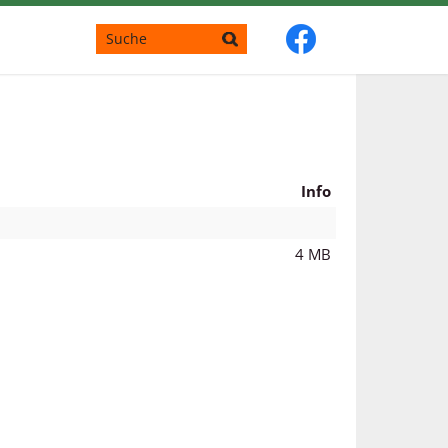
Info
4 MB