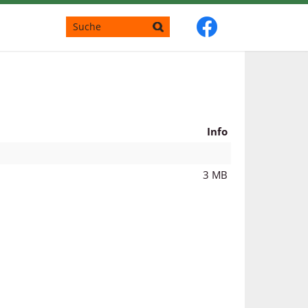
Info
3 MB