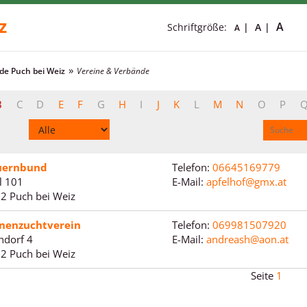
z
A
Schriftgröße:
A
A
e Puch bei Weiz
Vereine & Verbände
B
C
D
E
F
G
H
I
J
K
L
M
N
O
P
uernbund
Telefon:
06645169779
l 101
E-Mail:
apfelhof@gmx.at
2 Puch bei Weiz
nenzuchtverein
Telefon:
069981507920
ndorf 4
E-Mail:
andreash@aon.at
2 Puch bei Weiz
1