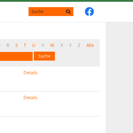
Q
R
S
T
U
V
W
X
Y
Z
Alle
Details
Details