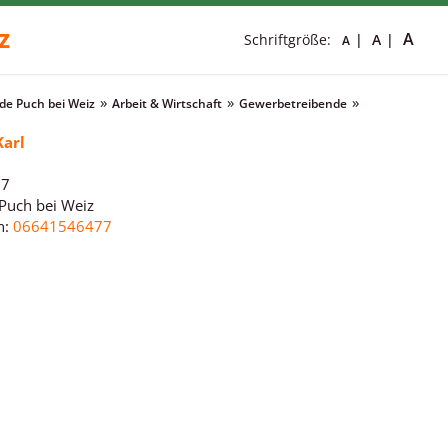
z
A
Schriftgröße:
A
A
e Puch bei Weiz
Arbeit & Wirtschaft
Gewerbetreibende
Karl
67
Puch bei Weiz
n:
06641546477