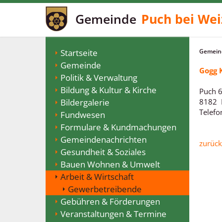
Gemeinde
Puch bei Wei
Startseite
Gemeind
Gemeinde
Gogg 
Politik & Verwaltung
Bildung & Kultur & Kirche
Puch 
Bildergalerie
8182 
Telefo
Fundwesen
Formulare & Kundmachungen
Gemeindenachrichten
zurück
Gesundheit & Soziales
Bauen Wohnen & Umwelt
Arbeit & Wirtschaft
Gewerbetreibende
Gebühren & Förderungen
Veranstaltungen & Termine