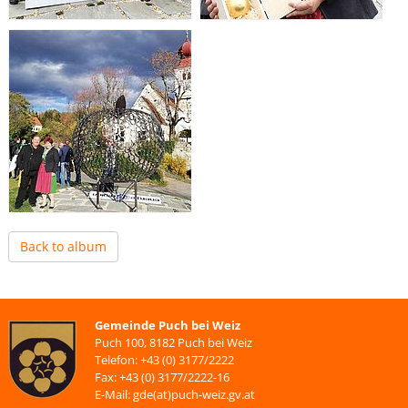
Back to album
Gemeinde Puch bei Weiz
Puch 100, 8182 Puch bei Weiz
Telefon: +43 (0) 3177/2222
Fax: +43 (0) 3177/2222-16
E-Mail: gde(at)puch-weiz.gv.at