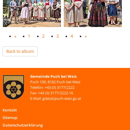
«
1
2
3
4
»
Back to album
Gemeinde Puch bei Weiz
Puch 100, 8182 Puch bei Weiz
Telefon: +43 (0) 3177/2222
Fax: +43 (0) 3177/2222-16
E-Mail: gde(at)puch-weiz.gv.at
Kontakt
Sitemap
Datenschutzerklärung