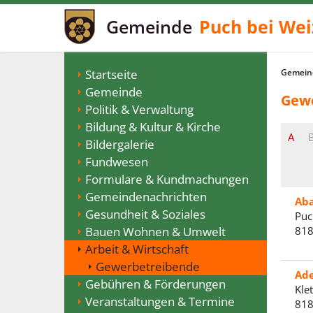
Gemeinde
Puch bei Wei
Startseite
Gemeind
Gemeinde
Gew
Politik & Verwaltung
Bildung & Kultur & Kirche
A
Bildergalerie
Fundwesen
Formulare & Kundmachungen
Gemeindenachrichten
Ab
Gesundheit & Soziales
Puc
Bauen Wohnen & Umwelt
818
Arbeit & Wirtschaft
Gewerbetreibende
Ad
Gebühren & Förderungen
Kle
Veranstaltungen & Termine
818