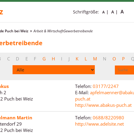
z
A
Schriftgröße:
A
A
e Puch bei Weiz
Arbeit & Wirtschaft
Gewerbetreibende
erbetreibende
B
C
D
E
F
G
H
I
J
K
L
M
N
O
P
akus
Telefon:
03177/2247
h 2
E-Mail:
apfelmaenner@abaku
2 Puch bei Weiz
puch.at
http://www.abakus-puch.at
elmann Martin
Telefon:
0688/8220980
ttendorf 29
http://www.adelsite.net
2 Puch bei Weiz