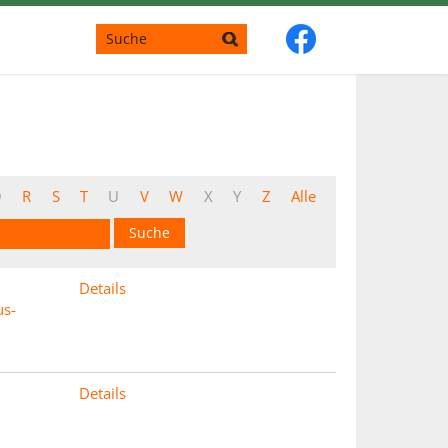
Q
R
S
T
U
V
W
X
Y
Z
Alle
Details
s-
Details