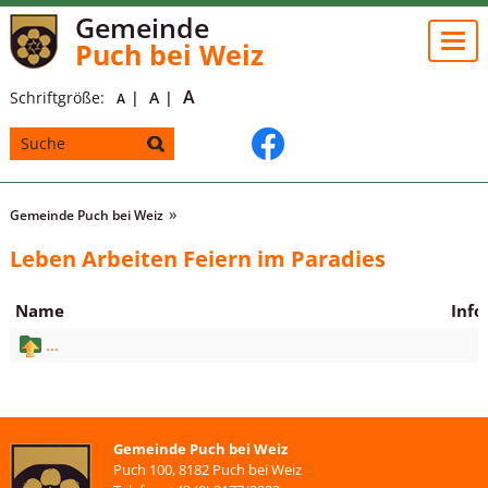
Gemeinde
Togg
Puch bei Weiz
navi
A
Schriftgröße:
A
A
Gemeinde Puch bei Weiz
Leben Arbeiten Feiern im Paradies
Name
Info
...
Gemeinde Puch bei Weiz
Puch 100, 8182 Puch bei Weiz