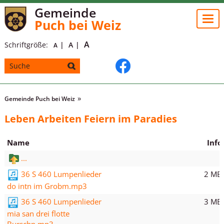
Gemeinde
Togg
Puch bei Weiz
navi
A
Schriftgröße:
A
A
Gemeinde Puch bei Weiz
Leben Arbeiten Feiern im Paradies
Name
Info
...
2 MB
36 S 460 Lumpenlieder
do intn im Grobm.mp3
3 MB
36 S 460 Lumpenlieder
mia san drei flotte