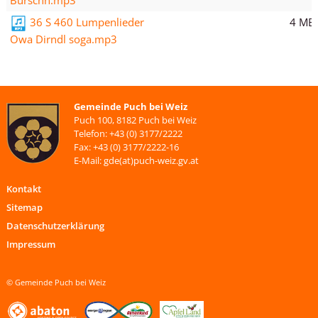
Burschn.mp3
4 MB
36 S 460 Lumpenlieder
Owa Dirndl soga.mp3
Gemeinde Puch bei Weiz
Puch 100, 8182 Puch bei Weiz
Telefon: +43 (0) 3177/2222
Fax: +43 (0) 3177/2222-16
E-Mail: gde(at)puch-weiz.gv.at
Kontakt
Sitemap
Datenschutzerklärung
Impressum
© Gemeinde Puch bei Weiz