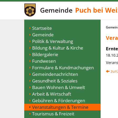
Gemeinde
Puch bei Wei
Startseite
Gemeind
Gemeinde
Vera
Politik & Verwaltung
Bildung & Kultur & Kirche
Ernt
Bildergalerie
18.10.
Fundwesen
Verans
Formulare & Kundmachungen
zur
Gemeindenachrichten
Gesundheit & Soziales
Bauen Wohnen & Umwelt
Arbeit & Wirtschaft
Gebühren & Förderungen
Veranstaltungen & Termine
Tourismus & Freizeit