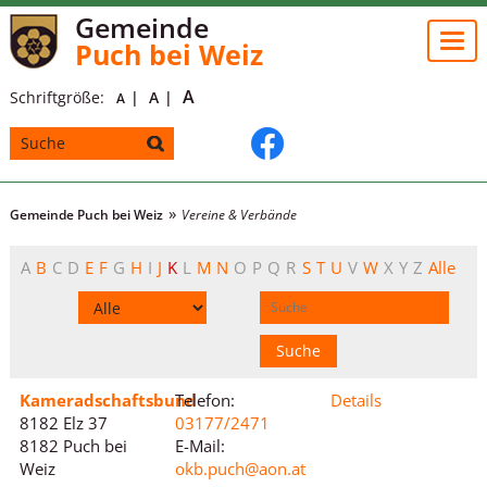
Gemeinde
Togg
Puch bei Weiz
navi
A
Schriftgröße:
A
A
Gemeinde Puch bei Weiz
Vereine & Verbände
A
B
C
D
E
F
G
H
I
J
K
L
M
N
O
P
Q
R
S
T
U
V
W
X
Y
Z
Alle
Kameradschaftsbund
Telefon:
Details
8182 Elz 37
03177/2471
8182 Puch bei
E-Mail:
Weiz
okb.puch@aon.at