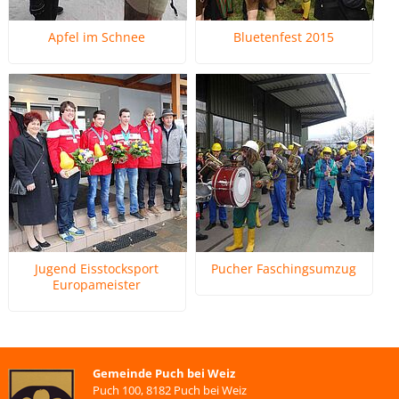
Apfel im Schnee
Bluetenfest 2015
Jugend Eisstocksport
Pucher Faschingsumzug
Europameister
Gemeinde Puch bei Weiz
Puch 100, 8182 Puch bei Weiz