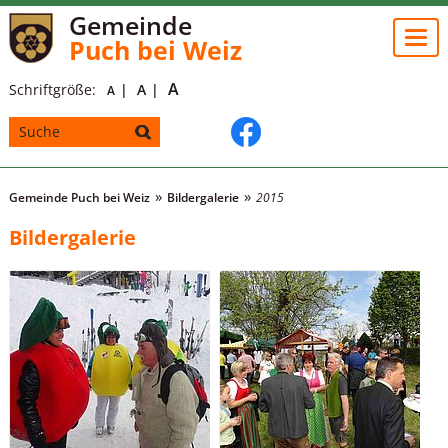
Gemeinde
Togg
Puch bei Weiz
navi
A
Schriftgröße:
A
A
Gemeinde Puch bei Weiz
Bildergalerie
2015
Bildergalerie