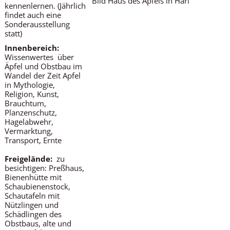
Bild Haus des Apfels in Harl
kennenlernen. (Jährlich
findet auch eine
Sonderausstellung
statt)
Innenbereich:
Wissenwertes über
Äpfel und Obstbau im
Wandel der Zeit Apfel
in Mythologie,
Religion, Kunst,
Brauchtum,
Planzenschutz,
Hagelabwehr,
Vermarktung,
Transport, Ernte
Freigelände:
zu
besichtigen: Preßhaus,
Bienenhütte mit
Schaubienenstock,
Schautafeln mit
Nützlingen und
Schädlingen des
Obstbaus, alte und