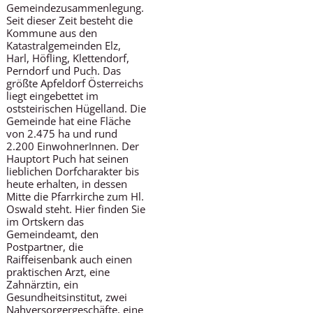
Gemeindezusammenlegung.
Seit dieser Zeit besteht die
Kommune aus den
Katastralgemeinden Elz,
Harl, Höfling, Klettendorf,
Perndorf und Puch. Das
größte Apfeldorf Österreichs
liegt eingebettet im
oststeirischen Hügelland. Die
Gemeinde hat eine Fläche
von 2.475 ha und rund
2.200 EinwohnerInnen. Der
Hauptort Puch hat seinen
lieblichen Dorfcharakter bis
heute erhalten, in dessen
Mitte die Pfarrkirche zum Hl.
Oswald steht. Hier finden Sie
im Ortskern das
Gemeindeamt, den
Postpartner, die
Raiffeisenbank auch einen
praktischen Arzt, eine
Zahnärztin, ein
Gesundheitsinstitut, zwei
Nahversorgergeschäfte, eine