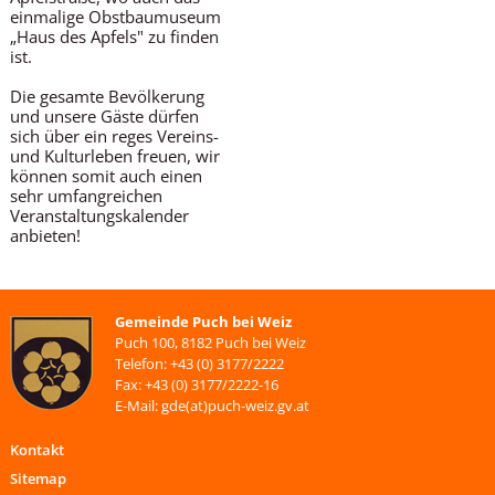
einmalige Obstbaumuseum
„Haus des Apfels" zu finden
ist.
Die gesamte Bevölkerung
und unsere Gäste dürfen
sich über ein reges Vereins-
und Kulturleben freuen, wir
können somit auch einen
sehr umfangreichen
Veranstaltungskalender
anbieten!
Gemeinde Puch bei Weiz
Puch 100, 8182 Puch bei Weiz
Telefon: +43 (0) 3177/2222
Fax: +43 (0) 3177/2222-16
E-Mail: gde(at)puch-weiz.gv.at
Kontakt
Sitemap