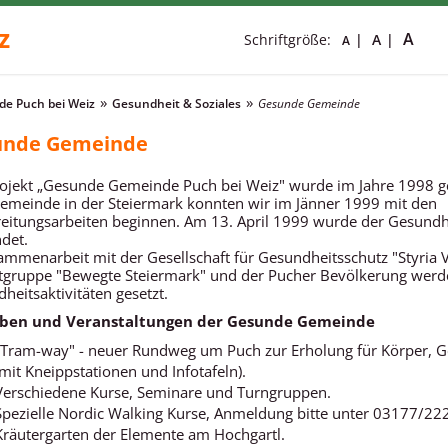
z
A
Schriftgröße:
A
A
e Puch bei Weiz
Gesundheit & Soziales
Gesunde Gemeinde
unde Gemeinde
ojekt „Gesunde Gemeinde Puch bei Weiz" wurde im Jahre 1998 ges
emeinde in der Steiermark konnten wir im Jänner 1999 mit den
eitungsarbeiten beginnen. Am 13. April 1999 wurde der Gesundh
det.
ammenarbeit mit der Gesellschaft für Gesundheitsschutz "Styria Vi
tgruppe "Bewegte Steiermark" und der Pucher Bevölkerung werden
heitsaktivitäten gesetzt.
ben und Veranstaltungen der Gesunde Gemeinde
"Tram-way" - neuer Rundweg um Puch zur Erholung für Körper, Ge
(mit Kneippstationen und Infotafeln).
Verschiedene Kurse, Seminare und Turngruppen.
Spezielle Nordic Walking Kurse, Anmeldung bitte unter 03177/22
Kräutergarten der Elemente am Hochgartl.