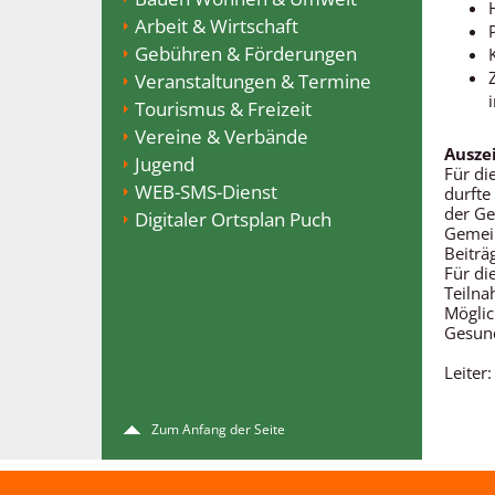
Arbeit & Wirtschaft
Gebühren & Förderungen
Veranstaltungen & Termine
Tourismus & Freizeit
Vereine & Verbände
Ausze
Jugend
Für di
WEB-SMS-Dienst
durfte
der Ge
Digitaler Ortsplan Puch
Gemein
Beiträ
Für di
Teilna
Möglic
Gesun
Leiter:
Zum Anfang der Seite