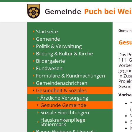
Gemeinde
Puch bei Wei
Startseite
Gemeind
Gemeinde
Ges
Politik & Verwaltung
Bildung & Kultur & Kirche
Das Pr
111. G
Bildergalerie
Vorber
Fundwesen
gegrün
Formulare & Kundmachungen
In Zus
Projek
Gemeindenachrichten
Gesund
Gesundheit & Soziales
Vorha
Ärztliche Versorgung
Gesunde Gemeinde
Soziale Einrichtungen
Hauskrankenpflege
Steiermark
Bauen Wohnen & Umwelt