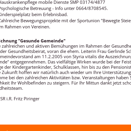
Hauskrankenpflege mobile Dienste SMP 03174/4877
Psychologische Betreuung - Info unter 0664/8708545.
Kinderspielplatz beim Erlebnisbad.
Zahlreiche Bewegungsprojekte mit der Sportunion "Bewegte Steie
im Rahmen von Vereinen.
ichnung "Gesunde Gemeinde"
e zahlreichen und aktiven Bemühungen im Rahmen der Gesundhe
 der Gesundheitsbeirat, voran die ehem. Leiterin Frau Gerlinde S
meindevorstand am 11.2.2005 von Styria vitalis die Auszeichnu
de" entgegennehmen. Das vielfältige Wirken wurde bei der Feis
ge der Kindergartenkinder, Schulklassen, hin bis zu den Pensionist
e Zukunft hoffen wir natürlich auch wieder um Ihre Unterstützung
hme bei den zahlreichen Aktivitäten bzw. Veranstaltungen haben S
hkeit Ihr Wohlbefinden zu steigern. Für Ihr Mittun dankt jetzt sch
dheitsteam.
 SR i.R. Fritz Piringer