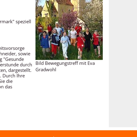
rmark" speziell
itsvorsorge
chneider, sowie
ng "Gesunde
Bild Bewegungstreff mit Eva
terstunde durch
Gradwohl
en, dargestellt.
. Durch Ihre
ie die
on das